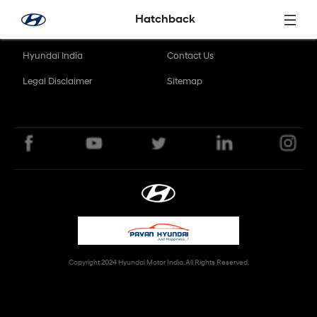
メインコンテンツにスキップ
Hatchback
Hyundai India
Contact Us
Legal Disclaimer
Sitemap
Copyright 2024 Hyundai Motor India. All Rights Reserved.